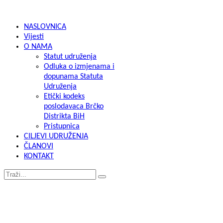
NASLOVNICA
Vijesti
O NAMA
Statut udruženja
Odluka o izmjenama i
dopunama Statuta
Udruženja
Etički kodeks
poslodavaca Brčko
Distrikta BiH
Pristupnica
CILJEVI UDRUŽENJA
ČLANOVI
KONTAKT