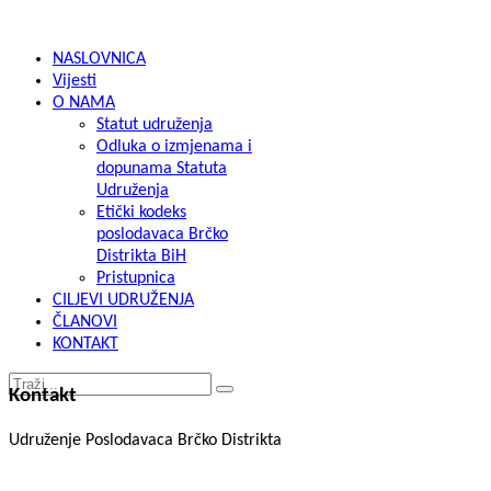
NASLOVNICA
Vijesti
O NAMA
Statut udruženja
Odluka o izmjenama i
dopunama Statuta
Udruženja
Etički kodeks
poslodavaca Brčko
Distrikta BiH
Pristupnica
CILJEVI UDRUŽENJA
ČLANOVI
KONTAKT
Kontakt
Udruženje Poslodavaca Brčko Distrikta