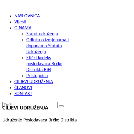
NASLOVNICA
Vijesti
O NAMA
Statut udruženja
Odluka o izmjenama i
dopunama Statuta
Udruženja
Etički kodeks
poslodavaca Brčko
Distrikta BiH
Pristupnica
CILJEVI UDRUŽENJA
ČLANOVI
KONTAKT
CILJEVI UDRUŽENJA
Udruženje Poslodavaca Brčko Distrikta